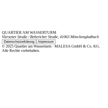
Auf Anfrage
Effizienzklasse
Auf Anfrage
CO₂-Emissionsklasse
Auf Anfrage
QUARTIER AM WASSERTURM
Viersener Straße / Bebericher Straße, 41063 Mönchengladbach
Datenschutzerklärung
Impressum
© 2025 Quartier am Wasserturm · MALESA GmbH & Co. KG.
Alle Rechte vorbehalten.