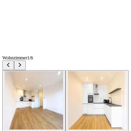
Wohnzimmer
1
/
6