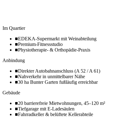
Im Quartier
■
EDEKA-Supermarkt mit Weinabteilung
■
Premium-Fitnessstudio
■
Physiotherapie- & Orthopädie-Praxis
Anbindung
■
Direkter Autobahnanschluss (A 52 / A 61)
■
Nahverkehr in unmittelbarer Nähe
■
30 ha Bunter Garten fußläufig erreichbar
Gebäude
■
20 barrierefreie Mietwohnungen, 45–120 m²
■
Tiefgarage mit E-Ladesäulen
■
Fahrradkeller & belüftete Kellerabteile