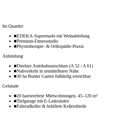
Im Quartier
■
EDEKA-Supermarkt mit Weinabteilung
■
Premium-Fitnessstudio
■
Physiotherapie- & Orthopädie-Praxis
Anbindung
■
Direkter Autobahnanschluss (A 52 / A 61)
■
Nahverkehr in unmittelbarer Nähe
■
30 ha Bunter Garten fußläufig erreichbar
Gebäude
■
20 barrierefreie Mietwohnungen, 45–120 m²
■
Tiefgarage mit E-Ladesäulen
■
Fahrradkeller & belüftete Kellerabteile