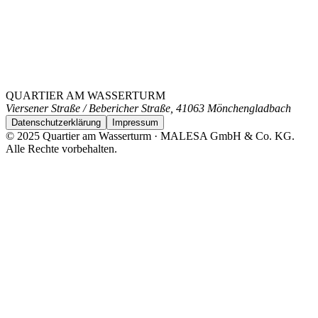
Auf Anfrage
Effizienzklasse
Auf Anfrage
CO₂-Emissionsklasse
Auf Anfrage
QUARTIER AM WASSERTURM
Viersener Straße / Bebericher Straße, 41063 Mönchengladbach
Datenschutzerklärung
Impressum
© 2025 Quartier am Wasserturm · MALESA GmbH & Co. KG.
Alle Rechte vorbehalten.