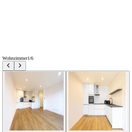
Wohnzimmer
1
/
6